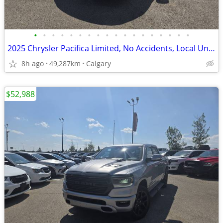
•
•
•
•
•
•
•
•
•
•
•
•
•
•
•
•
•
•
2025 Chrysler Pacifica Limited, No Accidents, Local Unit #11166
8h ago
49,287km
Calgary
$52,988