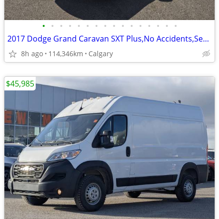
•
•
•
•
•
•
•
•
•
•
•
•
•
•
•
•
2017 Dodge Grand Caravan SXT Plus,No Accidents,Service History#260208A
8h ago
114,346km
Calgary
$45,985