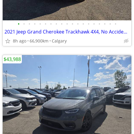
•
•
•
•
•
•
•
•
•
•
•
•
•
•
•
•
•
•
•
2021 Jeep Grand Cherokee Trackhawk 4X4, No Accidents, 1 Owner, Local
8h ago
66,900km
Calgary
$43,988