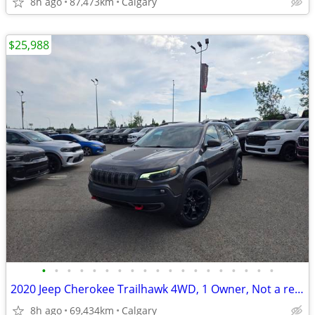
8h ago
87,473km
Calgary
$25,988
•
•
•
•
•
•
•
•
•
•
•
•
•
•
•
•
•
•
•
2020 Jeep Cherokee Trailhawk 4WD, 1 Owner, Not a rebuild, Local #
8h ago
69,434km
Calgary