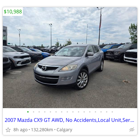
$10,988
•
•
•
•
•
•
•
•
•
•
•
•
•
•
•
•
2007 Mazda CX9 GT AWD, No Accidents,Local Unit,Service History #11112A
8h ago
132,280km
Calgary