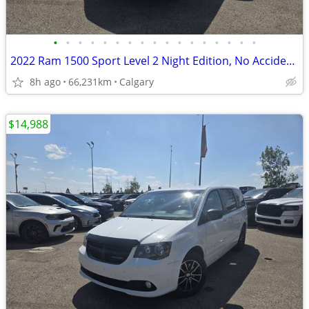
•
•
•
•
•
•
•
•
•
•
•
•
•
•
•
•
•
2022 Ram 1500 Sport Level 2 Night Edition, No Accidents, Low KM #11165
8h ago
66,231km
Calgary
$14,988