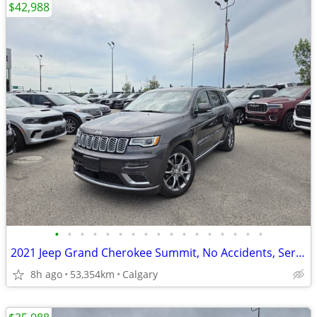
$42,988
•
•
•
•
•
•
•
•
•
•
•
•
•
•
•
•
•
2021 Jeep Grand Cherokee Summit, No Accidents, Service History #11154
8h ago
53,354km
Calgary