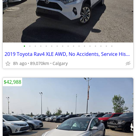
•
•
•
•
•
•
•
•
•
•
•
•
•
•
•
•
•
2019 Toyota Rav4 XLE AWD, No Accidents, Service History #11169
8h ago
89,070km
Calgary
$42,988