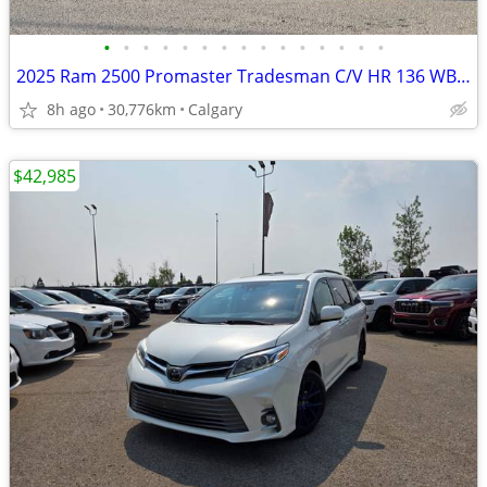
•
•
•
•
•
•
•
•
•
•
•
•
•
•
•
2025 Ram 2500 Promaster Tradesman C/V HR 136 WB Pkg22B #11081
8h ago
30,776km
Calgary
$42,985