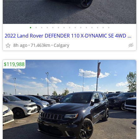
•
•
•
•
•
•
•
•
•
•
•
•
•
•
•
2022 Land Rover DEFENDER 110 X-DYNAMIC SE 4WD #260608B
8h ago
71,463km
Calgary
$119,988