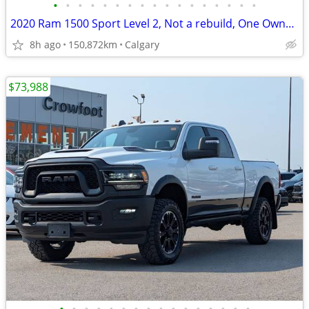
•
•
•
•
•
•
•
•
•
•
•
•
•
•
•
•
•
2020 Ram 1500 Sport Level 2, Not a rebuild, One Owner, Local #260609A
8h ago
150,872km
Calgary
$73,988