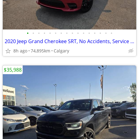
•
•
•
•
•
•
•
•
•
•
•
•
•
•
•
•
2020 Jeep Grand Cherokee SRT, No Accidents, Service History #11163
8h ago
74,895km
Calgary
$35,988