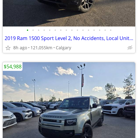
•
•
•
•
•
•
•
•
•
•
•
•
•
•
•
•
2019 Ram 1500 Sport Level 2, No Accidents, Local Unit #260608A
8h ago
121,055km
Calgary
$54,988