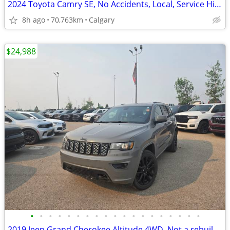
2024 Toyota Camry SE, No Accidents, Local, Service History #11068A
8h ago
70,763km
Calgary
$24,988
•
•
•
•
•
•
•
•
•
•
•
•
•
•
•
•
•
•
•
2019 Jeep Grand Cherokee Altitude 4WD, Not a rebuild, Local #250418A