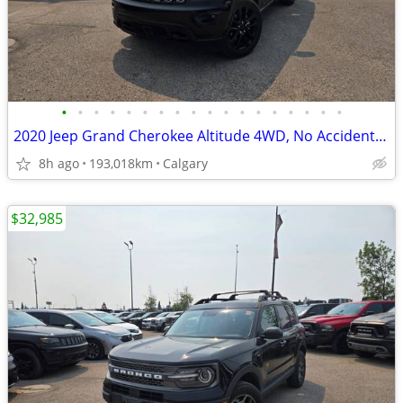
•
•
•
•
•
•
•
•
•
•
•
•
•
•
•
•
•
•
2020 Jeep Grand Cherokee Altitude 4WD, No Accidents, Local Unit #
8h ago
193,018km
Calgary
$32,985