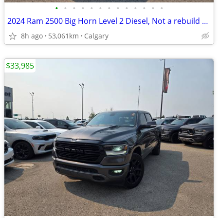
•
•
•
•
•
•
•
•
•
•
•
•
•
2024 Ram 2500 Big Horn Level 2 Diesel, Not a rebuild #11159
8h ago
53,061km
Calgary
$33,985