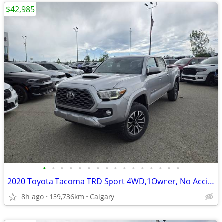
$42,985
•
•
•
•
•
•
•
•
•
•
•
•
•
•
•
•
2020 Toyota Tacoma TRD Sport 4WD,1Owner, No Accidents, Local #260000C
8h ago
139,736km
Calgary