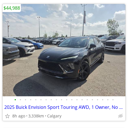
$44,988
•
•
•
•
•
•
•
•
•
•
•
•
•
•
•
•
•
•
•
•
2025 Buick Envision Sport Touring AWD, 1 Owner, No Accidents, #260671A
8h ago
3,338km
Calgary