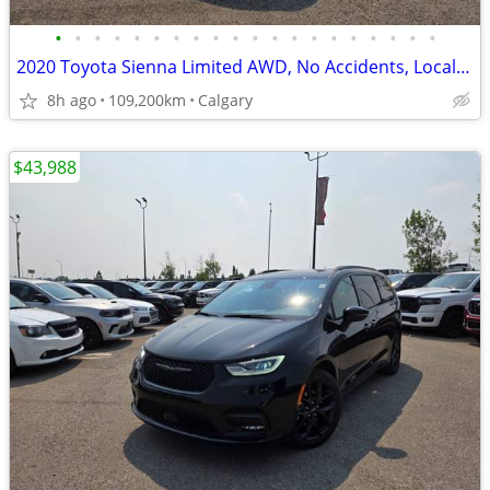
•
•
•
•
•
•
•
•
•
•
•
•
•
•
•
•
•
•
•
•
2020 Toyota Sienna Limited AWD, No Accidents, Local Unit #11170
8h ago
109,200km
Calgary
$43,988