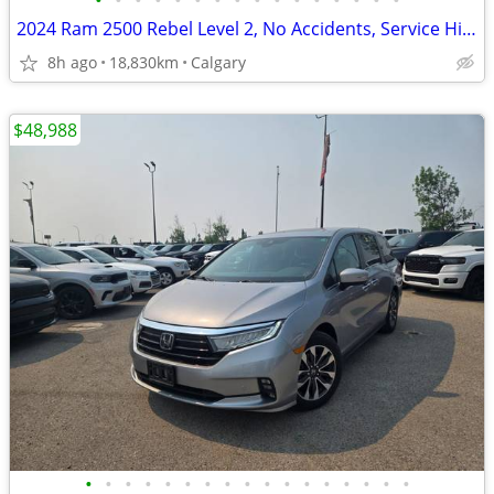
•
•
•
•
•
•
•
•
•
•
•
•
•
•
•
•
2024 Ram 2500 Rebel Level 2, No Accidents, Service History #11160
8h ago
18,830km
Calgary
$48,988
•
•
•
•
•
•
•
•
•
•
•
•
•
•
•
•
•