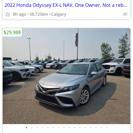
2022 Honda Odyssey EX-L NAV, One Owner, Not a rebuild, #11158
8h ago
38,725km
Calgary
$29,988
•
•
•
•
•
•
•
•
•
•
•
•
•
•
•
•