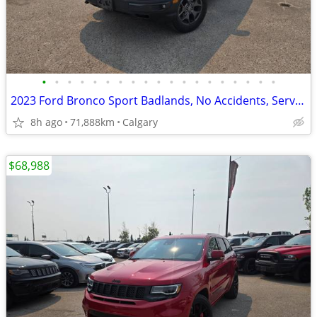
•
•
•
•
•
•
•
•
•
•
•
•
•
•
•
•
•
•
•
2023 Ford Bronco Sport Badlands, No Accidents, Service History #11174
8h ago
71,888km
Calgary
$68,988