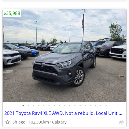
$35,988
•
•
•
•
•
•
•
•
•
•
•
•
•
•
•
•
•
2021 Toyota Rav4 XLE AWD, Not a rebuild, Local Unit #11053A
8h ago
102,396km
Calgary