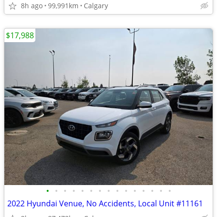
8h ago
99,991km
Calgary
$17,988
•
•
•
•
•
•
•
•
•
•
•
•
•
•
•
2022 Hyundai Venue, No Accidents, Local Unit #11161