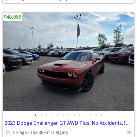
$46,988
•
•
•
•
•
•
•
•
•
•
•
•
•
2023 Dodge Challenger GT AWD Plus, No Accidents,1Owner,Local #260602AB
8h ago
19,588km
Calgary