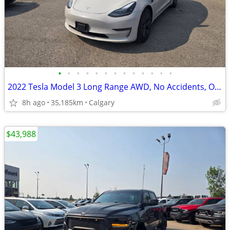
•
•
•
•
•
•
•
•
•
•
•
•
•
2022 Tesla Model 3 Long Range AWD, No Accidents, One Owner #11173
8h ago
35,185km
Calgary
$43,988