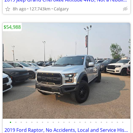
8h ago
127,743km
Calgary
$54,988
•
•
•
•
•
•
•
•
•
•
•
•
•
•
•
•
•
•
•
•
•
•
2019 Ford Raptor, No Accidents, Local and Service History #260573B