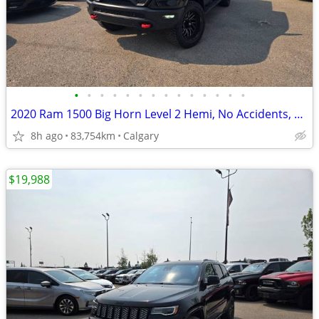
•
•
•
•
•
•
•
•
•
•
•
•
•
•
2020 Ram 1500 Big Horn Level 2 Hemi, No Accidents, Local Unit #260460A
8h ago
83,754km
Calgary
$19,988