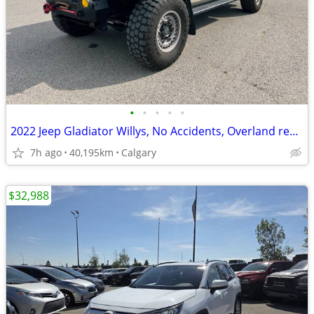
•
•
•
•
•
2022 Jeep Gladiator Willys, No Accidents, Overland ready #260608AB
7h ago
40,195km
Calgary
$32,988