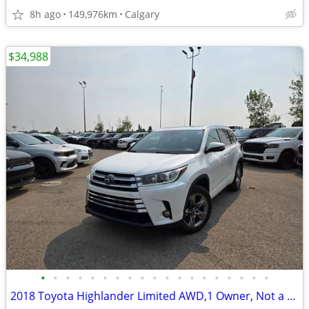
8h ago
149,976km
Calgary
$34,988
•
•
•
•
•
•
•
•
•
•
•
•
•
•
•
•
•
•
•
2018 Toyota Highlander Limited AWD,1 Owner, Not a rebuild,Local #11162