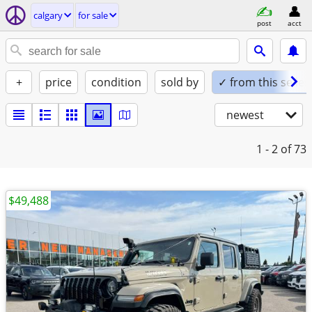
calgary
for sale
post
acct
+
price
condition
sold by
✓ from this seller
newest
1 - 2
of 73
$49,488