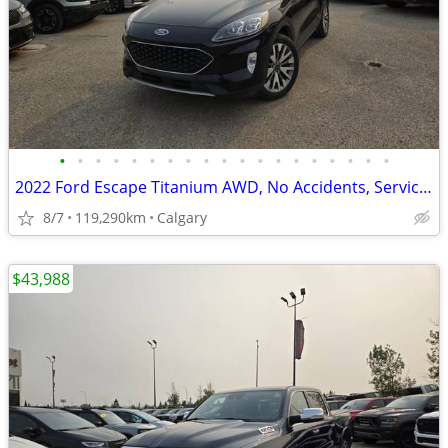
•
•
•
•
•
•
•
•
•
•
•
•
•
•
•
•
•
•
•
2022 Ford Escape Titanium AWD, No Accidents, Service History #11176
8/7
119,290km
Calgary
$43,988