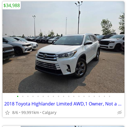
$34,988
•
•
•
•
•
•
•
•
•
•
•
•
•
•
•
•
•
•
•
2018 Toyota Highlander Limited AWD,1 Owner, Not a rebuild,Local #11162
8/6
99,991km
Calgary