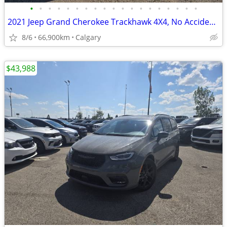
•
•
•
•
•
•
•
•
•
•
•
•
•
•
•
•
•
•
•
2021 Jeep Grand Cherokee Trackhawk 4X4, No Accidents, 1 Owner, Local
8/6
66,900km
Calgary
$43,988