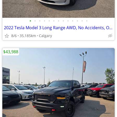
•
•
•
•
•
•
•
•
•
•
•
•
•
2022 Tesla Model 3 Long Range AWD, No Accidents, One Owner #11173
8/6
35,185km
Calgary
$43,988