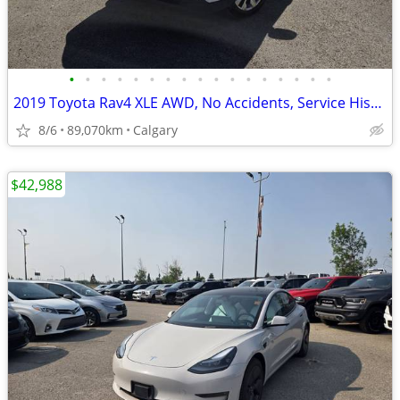
•
•
•
•
•
•
•
•
•
•
•
•
•
•
•
•
•
2019 Toyota Rav4 XLE AWD, No Accidents, Service History #11169
8/6
89,070km
Calgary
$42,988