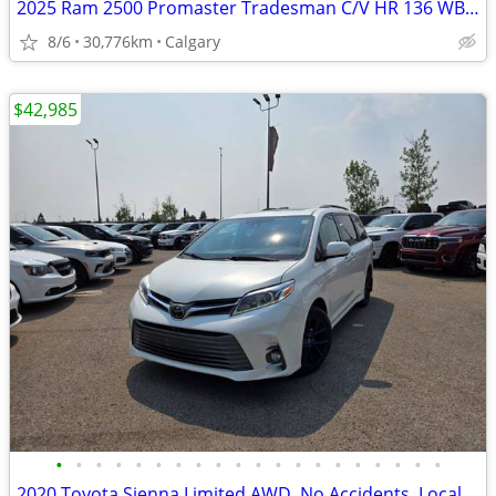
2025 Ram 2500 Promaster Tradesman C/V HR 136 WB Pkg22B #11081
8/6
30,776km
Calgary
$42,985
•
•
•
•
•
•
•
•
•
•
•
•
•
•
•
•
•
•
•
•
2020 Toyota Sienna Limited AWD, No Accidents, Local Unit #11170