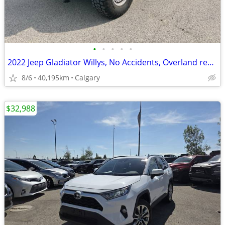
•
•
•
•
•
2022 Jeep Gladiator Willys, No Accidents, Overland ready #260608AB
8/6
40,195km
Calgary
$32,988