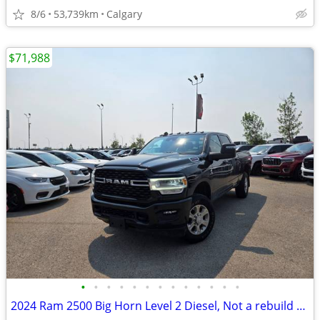
8/6
53,739km
Calgary
$71,988
•
•
•
•
•
•
•
•
•
•
•
•
•
2024 Ram 2500 Big Horn Level 2 Diesel, Not a rebuild #11159