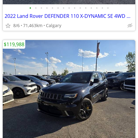
•
•
•
•
•
•
•
•
•
•
•
•
•
•
•
2022 Land Rover DEFENDER 110 X-DYNAMIC SE 4WD #260608B
8/6
71,463km
Calgary
$119,988