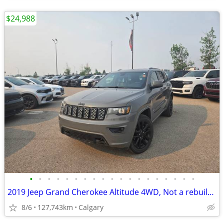
$24,988
•
•
•
•
•
•
•
•
•
•
•
•
•
•
•
•
•
•
•
2019 Jeep Grand Cherokee Altitude 4WD, Not a rebuild, Local #250418A
8/6
127,743km
Calgary