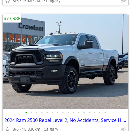
8/6
150,872km
Calgary
$73,988
•
•
•
•
•
•
•
•
•
•
•
•
•
•
•
•
2024 Ram 2500 Rebel Level 2, No Accidents, Service History #11160
8/6
18,830km
Calgary