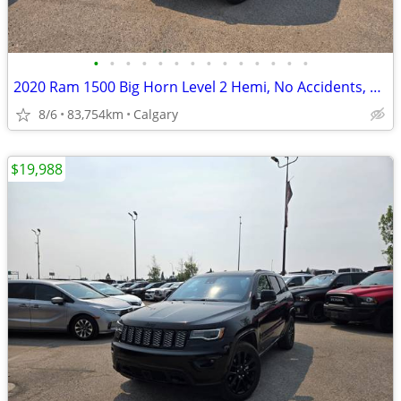
•
•
•
•
•
•
•
•
•
•
•
•
•
•
2020 Ram 1500 Big Horn Level 2 Hemi, No Accidents, Local Unit #260460A
8/6
83,754km
Calgary
$19,988