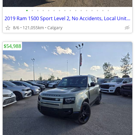
•
•
•
•
•
•
•
•
•
•
•
•
•
•
•
•
2019 Ram 1500 Sport Level 2, No Accidents, Local Unit #260608A
8/6
121,055km
Calgary
$54,988