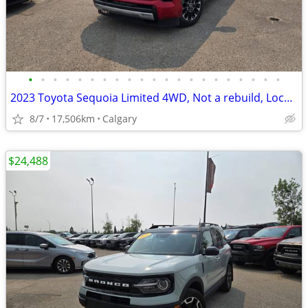
•
•
•
•
•
•
•
•
•
•
•
•
•
•
•
•
•
•
•
•
•
2023 Toyota Sequoia Limited 4WD, Not a rebuild, Local Unit #260715A
8/7
17,506km
Calgary
$24,488