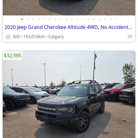
•
•
•
•
•
•
•
•
•
•
•
•
•
•
•
•
•
•
2020 Jeep Grand Cherokee Altitude 4WD, No Accidents, Local Unit #
8/6
193,018km
Calgary
$32,985