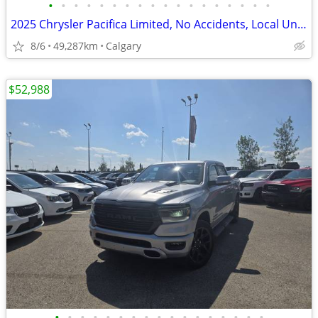
•
•
•
•
•
•
•
•
•
•
•
•
•
•
•
•
•
•
2025 Chrysler Pacifica Limited, No Accidents, Local Unit #11166
8/6
49,287km
Calgary
$52,988
•
•
•
•
•
•
•
•
•
•
•
•
•
•
•
•
•