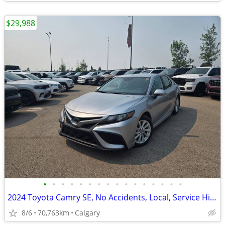
$29,988
•
•
•
•
•
•
•
•
•
•
•
•
•
•
•
•
2024 Toyota Camry SE, No Accidents, Local, Service History #11068A
8/6
70,763km
Calgary