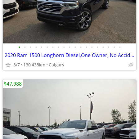
•
•
•
•
•
•
•
•
•
•
•
•
•
•
•
•
•
•
•
2020 Ram 1500 Longhorn Diesel,One Owner, No Accidents, Local #260620A
8/7
130,438km
Calgary
$47,988