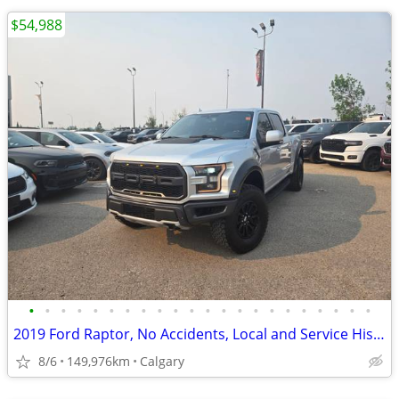
$54,988
•
•
•
•
•
•
•
•
•
•
•
•
•
•
•
•
•
•
•
•
•
•
2019 Ford Raptor, No Accidents, Local and Service History #260573B
8/6
149,976km
Calgary