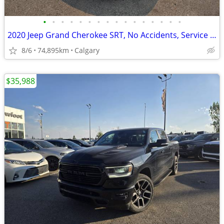
•
•
•
•
•
•
•
•
•
•
•
•
•
•
•
•
2020 Jeep Grand Cherokee SRT, No Accidents, Service History #11163
8/6
74,895km
Calgary
$35,988