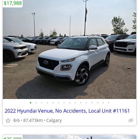
$17,988
•
•
•
•
•
•
•
•
•
•
•
•
•
•
•
2022 Hyundai Venue, No Accidents, Local Unit #11161
8/6
87,473km
Calgary