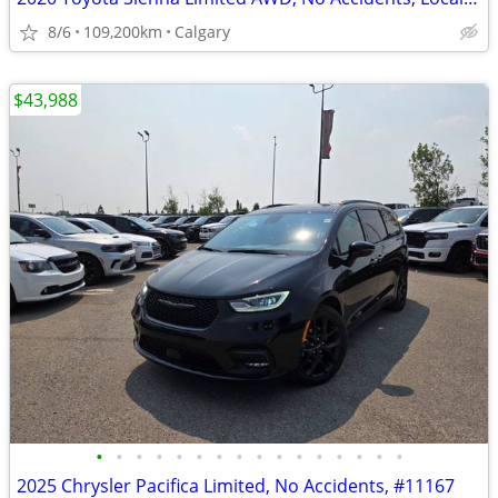
8/6
109,200km
Calgary
$43,988
•
•
•
•
•
•
•
•
•
•
•
•
•
•
•
•
2025 Chrysler Pacifica Limited, No Accidents, #11167