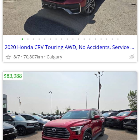
•
•
•
•
•
•
•
•
•
•
•
•
•
•
•
•
•
•
2020 Honda CRV Touring AWD, No Accidents, Service History #11172
8/7
70,807km
Calgary
$83,988