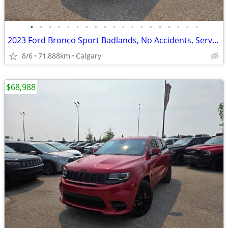
•
•
•
•
•
•
•
•
•
•
•
•
•
•
•
•
•
•
•
2023 Ford Bronco Sport Badlands, No Accidents, Service History #11174
8/6
71,888km
Calgary
$68,988