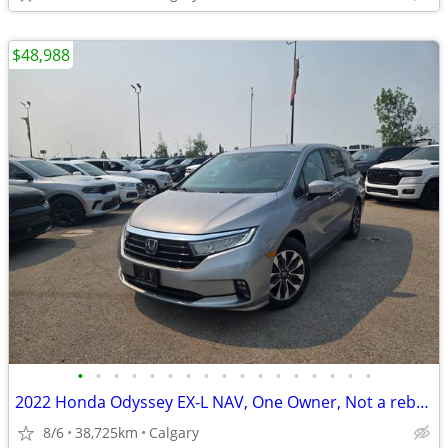
$48,988
•
•
•
•
•
•
•
•
•
•
•
•
•
•
•
•
•
2022 Honda Odyssey EX-L NAV, One Owner, Not a rebuild, #11158
8/6
38,725km
Calgary