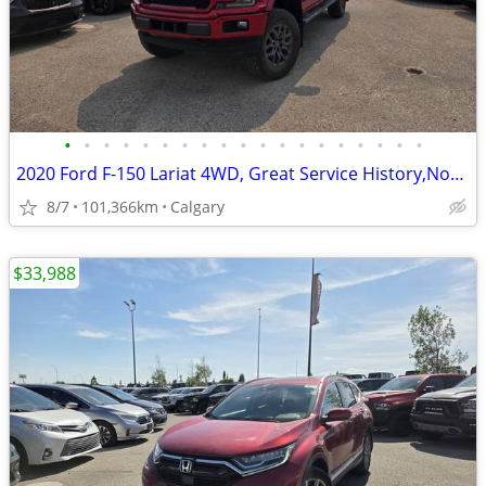
•
•
•
•
•
•
•
•
•
•
•
•
•
•
•
•
•
•
•
2020 Ford F-150 Lariat 4WD, Great Service History,Not a rebuid#260573C
8/7
101,366km
Calgary
$33,988