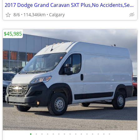
2017 Dodge Grand Caravan SXT Plus,No Accidents,Service History#260208A
8/6
114,346km
Calgary
$45,985
•
•
•
•
•
•
•
•
•
•
•
•
•
•
•