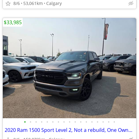
8/6
53,061km
Calgary
$33,985
•
•
•
•
•
•
•
•
•
•
•
•
•
•
•
•
•
2020 Ram 1500 Sport Level 2, Not a rebuild, One Owner, Local #260609A