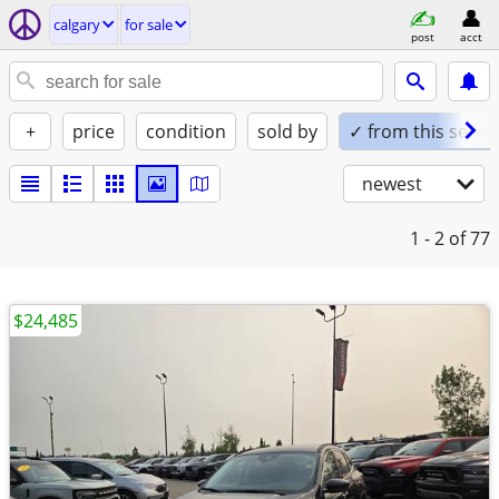
calgary
for sale
post
acct
+
price
condition
sold by
✓ from this seller
newest
1 - 2
of 77
$24,485