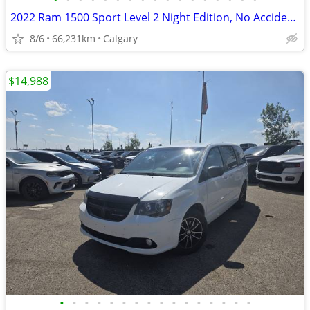
2022 Ram 1500 Sport Level 2 Night Edition, No Accidents, Low KM #11165
8/6
66,231km
Calgary
$14,988
•
•
•
•
•
•
•
•
•
•
•
•
•
•
•
•