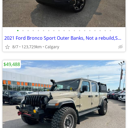
•
•
•
•
•
•
•
•
•
•
•
•
•
•
•
•
•
•
•
2021 Ford Bronco Sport Outer Banks, Not a rebuild,Service Histoy#11175
8/7
123,729km
Calgary
$49,488