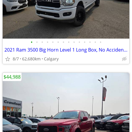
•
•
•
•
•
•
•
•
•
•
•
•
•
•
2021 Ram 3500 Big Horn Level 1 Long Box, No Accidents, Low KM #11168
8/7
62,680km
Calgary
$44,988